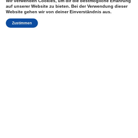
Wir verwenden Cookies, um dir die bestmögliche Erfahrung
auf unserer Website zu bieten. Bei der Verwendung dieser
Website gehen wir von deiner Einverständnis aus.
Zustimmen
"Die Rote Karte gegen
Dominik Weiß hat uns
ein bisschen kaputt
gemacht und eine
Minute später die